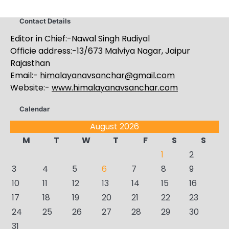
Contact Details
Editor in Chief:-Nawal Singh Rudiyal
Officie address:-13/673 Malviya Nagar, Jaipur
Rajasthan
Email:-
himalayanavsanchar@gmail.com
Website:-
www.himalayanavsanchar.com
Calendar
August 2026
M
T
W
T
F
S
S
1
2
3
4
5
6
7
8
9
10
11
12
13
14
15
16
17
18
19
20
21
22
23
24
25
26
27
28
29
30
31