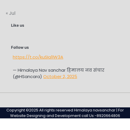
« Jul
Like us
Follow us
https://t.co/kuSIa1lW3A
— Himalaya Nav sanchar हिमालय नव संचार
(@HSancara)
October 2, 2025
#345
Home
Privacy
Sample
Sample
(no
Policy
Page
Page
Copyright ©2025 All rights reserved Himalaya navsanchar | For
title)
Website Designing and Development call Us:-8920664806