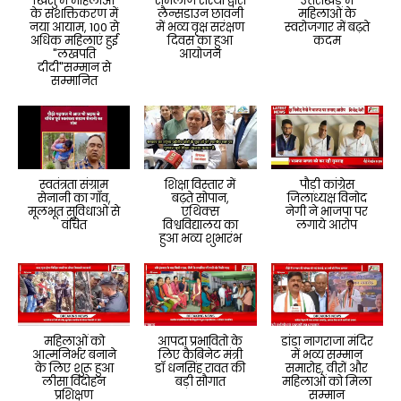
खिर्सु में महिलाओं
समलौण संस्था द्वारा
उत्तराखंड में
के सशक्तिकरण में
लैन्सडाउन छावनी
महिलाओं के
नया आयाम, 100 से
में भव्य वृक्ष सरंक्षण
स्वरोजगार में बढ़ते
अधिक महिलाएं हुई
दिवस का हुआ
कदम
"लखपति
आयोजन
दीदी"सम्मान से
सम्मानित
स्वतंत्रता संग्राम
शिक्षा विस्तार में
पौड़ी कांग्रेस
सेनानी का गाँव,
बढ़ते सोपान,
जिलाध्यक्ष विनोद
मूलभूत सुविधाओं से
एथिक्स
नेगी ने भाजपा पर
वंचित
विश्वविद्यालय का
लगाये आरोप
हुआ भव्य शुभारंभ
महिलाओं को
आपदा प्रभावितो के
डांडा नागराजा मंदिर
आत्मनिर्भर बनाने
लिए कैबिनेट मंत्री
में भव्य सम्मान
के लिए शुरू हुआ
डॉ धनसिंह रावत की
समारोह, वीरों और
लीसा विदोहन
बड़ी सौगात
महिलाओं को मिला
प्रशिक्षण
सम्मान