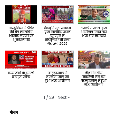
आस्ट्रेलिया से प्रेषित
देवभूमि युवा संगठन
समलौण संस्था द्वारा
की चैत्र नवरात्रि व
द्वारा मालवीय उद्यान
आयोजित किया गया
भारतीय नववर्ष की
कोटद्वार में
भव्य राठ महोत्सव
शुभकामनाएं
आयोजित हुआ बसंत
महोत्सव 2026
वन्यजीवों के हमलों
परसुंडाखाल में
तीन दिवसीय
से बढ़ता खौफ
मकरैणी मेले का
मकरैणी मेले का
हुआ भव्य आयोजन
परसुंडाखाल में हुआ
भव्य आयोजन
Next
»
1
/
29
मौसम