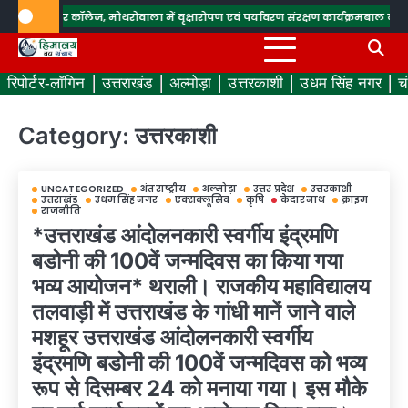
Skip
राम राय इंटर कॉलेज, मोथरोवाला में वृक्षारोपण एवं पर्यावरण संरक्षण कार्यक्रम
बाल युवा सम्म
to
content
रिपोर्टर-लॉगिन
उत्तराखंड
अल्मोड़ा
उत्तरकाशी
उधम सिंह नगर
च
Category:
उत्तरकाशी
UNCATEGORIZED
अंतराष्ट्रीय
अल्मोड़ा
उत्तर प्रदेश
उत्तरकाशी
उत्तराखंड
उधम सिंह नगर
एक्सक्लूसिव
कृषि
केदारनाथ
क्राइम
राजनीति
*उत्तराखंड आंदोलनकारी स्वर्गीय इंद्रमणि
बडोनी की 100वें जन्मदिवस का किया गया
भव्य आयोजन* थराली। राजकीय महाविद्यालय
तलवाड़ी में उत्तराखंड के गांधी मानें जाने वाले
मशहूर उत्तराखंड आंदोलनकारी स्वर्गीय
इंद्रमणि बडोनी की 100वें जन्मदिवस को भव्य
रूप से दिसम्बर 24 को मनाया गया। इस मौके