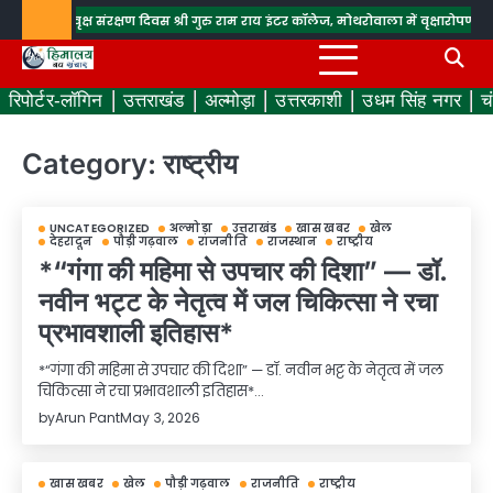
Skip
नाया वृक्ष संरक्षण दिवस
श्री गुरु राम राय इंटर कॉलेज, मोथरोवाला में वृक्षारोपण एवं पर्याव
to
content
रिपोर्टर-लॉगिन
उत्तराखंड
अल्मोड़ा
उत्तरकाशी
उधम सिंह नगर
च
Category:
राष्ट्रीय
UNCATEGORIZED
अल्मोड़ा
उत्तराखंड
खास खबर
खेल
देहरादून
पौड़ी गढ़वाल
राजनीति
राजस्थान
राष्ट्रीय
*“गंगा की महिमा से उपचार की दिशा” — डॉ.
नवीन भट्ट के नेतृत्व में जल चिकित्सा ने रचा
प्रभावशाली इतिहास*
*“गंगा की महिमा से उपचार की दिशा” — डॉ. नवीन भट्ट के नेतृत्व में जल
चिकित्सा ने रचा प्रभावशाली इतिहास*…
by
Arun Pant
May 3, 2026
खास खबर
खेल
पौड़ी गढ़वाल
राजनीति
राष्ट्रीय