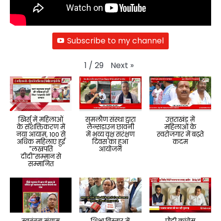
Subscribe to my channel
Next
»
1
/
29
खिर्सु में महिलाओं
समलौण संस्था द्वारा
उत्तराखंड में
के सशक्तिकरण में
लैन्सडाउन छावनी
महिलाओं के
नया आयाम, 100 से
में भव्य वृक्ष सरंक्षण
स्वरोजगार में बढ़ते
अधिक महिलाएं हुई
दिवस का हुआ
कदम
"लखपति
आयोजन
दीदी"सम्मान से
सम्मानित