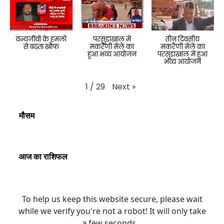
वन्यजीवों के हमलों
परसुंडाखाल में
तीन दिवसीय
से बढ़ता खौफ
मकरैणी मेले का
मकरैणी मेले का
हुआ भव्य आयोजन
परसुंडाखाल में हुआ
भव्य आयोजन
Next
»
1
/
29
मौसम
आज का राशिफल