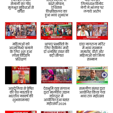
स्वतंत्रता संग्राम
शिक्षा विस्तार में
पौड़ी कांग्रेस
सेनानी का गाँव,
बढ़ते सोपान,
जिलाध्यक्ष विनोद
मूलभूत सुविधाओं से
एथिक्स
नेगी ने भाजपा पर
वंचित
विश्वविद्यालय का
लगाये आरोप
हुआ भव्य शुभारंभ
महिलाओं को
आपदा प्रभावितो के
डांडा नागराजा मंदिर
आत्मनिर्भर बनाने
लिए कैबिनेट मंत्री
में भव्य सम्मान
के लिए शुरू हुआ
डॉ धनसिंह रावत की
समारोह, वीरों और
लीसा विदोहन
बड़ी सौगात
महिलाओं को मिला
प्रशिक्षण
सम्मान
आस्ट्रेलिया से प्रेषित
देवभूमि युवा संगठन
समलौण संस्था द्वारा
की चैत्र नवरात्रि व
द्वारा मालवीय उद्यान
आयोजित किया गया
भारतीय नववर्ष की
कोटद्वार में
भव्य राठ महोत्सव
शुभकामनाएं
आयोजित हुआ बसंत
महोत्सव 2026