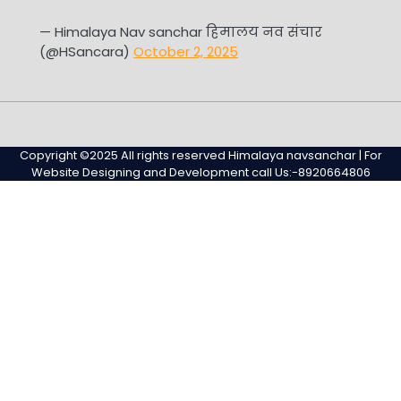
— Himalaya Nav sanchar हिमालय नव संचार
(@HSancara)
October 2, 2025
#345
Home
Privacy
Sample
Sample
(no
Policy
Page
Page
Copyright ©2025 All rights reserved Himalaya navsanchar | For
title)
Website Designing and Development call Us:-8920664806