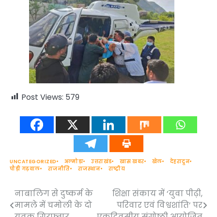
Post Views:
579
UNCATEGORIZED
अल्मोड़ा
उत्तराखंड
खास खबर
खेल
देहरादून
पौड़ी गढ़वाल
राजनीति
राजस्थान
राष्ट्रीय
नाबालिग से दुष्कर्म के
शिक्षा संकाय में ‘युवा पीढ़ी,
Post
मामले में चमोली के दो
परिवार एवं विश्वशांति’ पर
navigation
युवक गिरफ्तार
एकदिवसीय संगोष्ठी आयोजित