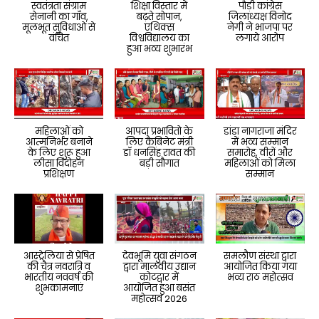
स्वतंत्रता संग्राम
शिक्षा विस्तार में
पौड़ी कांग्रेस
सेनानी का गाँव,
बढ़ते सोपान,
जिलाध्यक्ष विनोद
मूलभूत सुविधाओं से
एथिक्स
नेगी ने भाजपा पर
वंचित
विश्वविद्यालय का
लगाये आरोप
हुआ भव्य शुभारंभ
महिलाओं को
आपदा प्रभावितो के
डांडा नागराजा मंदिर
आत्मनिर्भर बनाने
लिए कैबिनेट मंत्री
में भव्य सम्मान
के लिए शुरू हुआ
डॉ धनसिंह रावत की
समारोह, वीरों और
लीसा विदोहन
बड़ी सौगात
महिलाओं को मिला
प्रशिक्षण
सम्मान
आस्ट्रेलिया से प्रेषित
देवभूमि युवा संगठन
समलौण संस्था द्वारा
की चैत्र नवरात्रि व
द्वारा मालवीय उद्यान
आयोजित किया गया
भारतीय नववर्ष की
कोटद्वार में
भव्य राठ महोत्सव
शुभकामनाएं
आयोजित हुआ बसंत
महोत्सव 2026