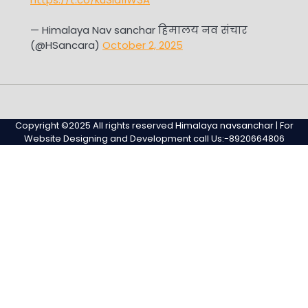
— Himalaya Nav sanchar हिमालय नव संचार
(@HSancara)
October 2, 2025
#345
Home
Privacy
Sample
Sample
(no
Policy
Page
Page
Copyright ©2025 All rights reserved Himalaya navsanchar | For
title)
Website Designing and Development call Us:-8920664806