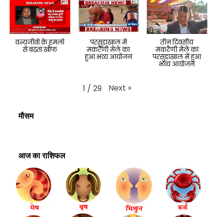
वन्यजीवों के हमलों
परसुंडाखाल में
तीन दिवसीय
से बढ़ता खौफ
मकरैणी मेले का
मकरैणी मेले का
हुआ भव्य आयोजन
परसुंडाखाल में हुआ
भव्य आयोजन
Next
»
1
/
29
मौसम
आज का राशिफल