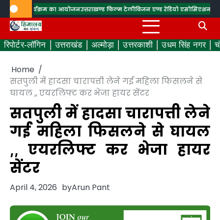
Skip
र से” कार्यक्रम का आयोजन
उत्तराखण्ड फिल्म टेलीविजन एण्ड रेडियो एसोसिएशन (उफतारा)
to
content
रिपोर्टर-लॉगिन
उत्तराखंड
अल्मोड़ा
उत्तरकाशी
उधम सिंह नगर
च
Home
सतपुली में हादसा चारापत्ती लेने गई महिला फिसलने से
घायल ,, एयरलिफ्ट कर भेजा हायर सेंटर
सतपुली में हादसा चारापत्ती लेने
गई महिला फिसलने से घायल
,, एयरलिफ्ट कर भेजा हायर
सेंटर
April 4, 2026
by
Arun Pant