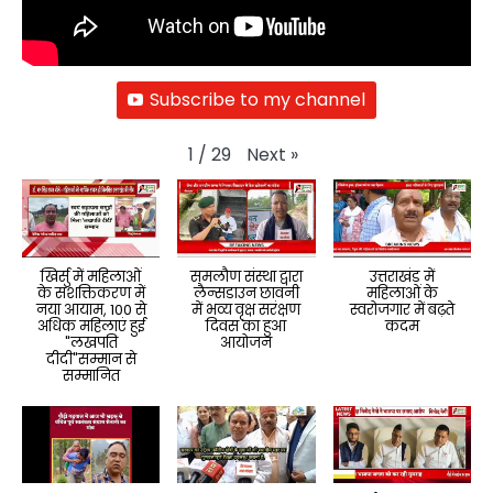
Subscribe to my channel
Next
»
1
/
29
खिर्सु में महिलाओं
समलौण संस्था द्वारा
उत्तराखंड में
के सशक्तिकरण में
लैन्सडाउन छावनी
महिलाओं के
नया आयाम, 100 से
में भव्य वृक्ष सरंक्षण
स्वरोजगार में बढ़ते
अधिक महिलाएं हुई
दिवस का हुआ
कदम
"लखपति
आयोजन
दीदी"सम्मान से
सम्मानित