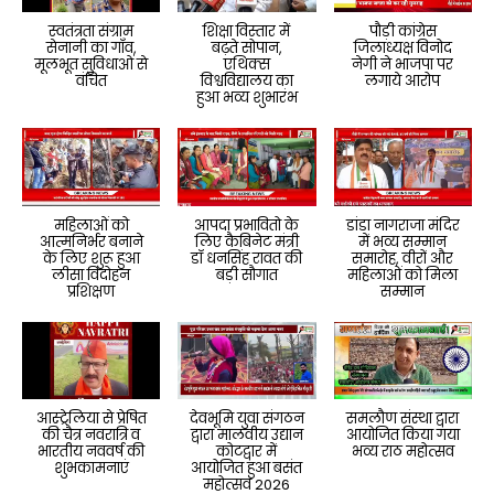
स्वतंत्रता संग्राम
शिक्षा विस्तार में
पौड़ी कांग्रेस
सेनानी का गाँव,
बढ़ते सोपान,
जिलाध्यक्ष विनोद
मूलभूत सुविधाओं से
एथिक्स
नेगी ने भाजपा पर
वंचित
विश्वविद्यालय का
लगाये आरोप
हुआ भव्य शुभारंभ
महिलाओं को
आपदा प्रभावितो के
डांडा नागराजा मंदिर
आत्मनिर्भर बनाने
लिए कैबिनेट मंत्री
में भव्य सम्मान
के लिए शुरू हुआ
डॉ धनसिंह रावत की
समारोह, वीरों और
लीसा विदोहन
बड़ी सौगात
महिलाओं को मिला
प्रशिक्षण
सम्मान
आस्ट्रेलिया से प्रेषित
देवभूमि युवा संगठन
समलौण संस्था द्वारा
की चैत्र नवरात्रि व
द्वारा मालवीय उद्यान
आयोजित किया गया
भारतीय नववर्ष की
कोटद्वार में
भव्य राठ महोत्सव
शुभकामनाएं
आयोजित हुआ बसंत
महोत्सव 2026