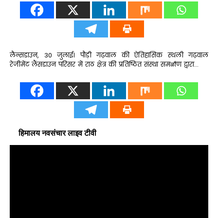
लैन्सडाउन, 30 जुलाई। पौड़ी गढ़वाल की ऐतिहासिक स्थली गढ़वाल
रेजीमेंट लैंसडाउन परिसर में राठ क्षेत्र की प्रतिष्ठित संस्था समळौ॑ण द्वारा…
हिमालय नवसंचार लाइव टीवी