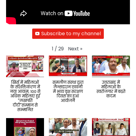
Subscribe to my channel
Next
»
1
/
29
खिर्सु में महिलाओं
समलौण संस्था द्वारा
उत्तराखंड में
के सशक्तिकरण में
लैन्सडाउन छावनी
महिलाओं के
नया आयाम, 100 से
में भव्य वृक्ष सरंक्षण
स्वरोजगार में बढ़ते
अधिक महिलाएं हुई
दिवस का हुआ
कदम
"लखपति
आयोजन
दीदी"सम्मान से
सम्मानित