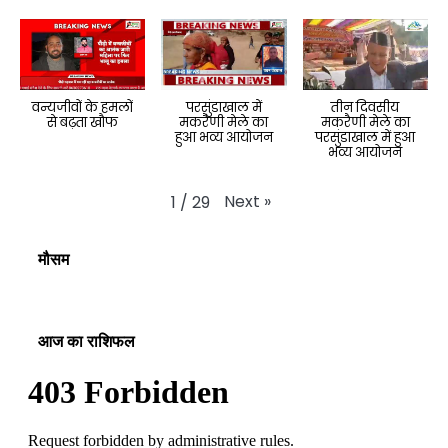
वन्यजीवों के हमलों
परसुंडाखाल में
तीन दिवसीय
से बढ़ता खौफ
मकरैणी मेले का
मकरैणी मेले का
हुआ भव्य आयोजन
परसुंडाखाल में हुआ
भव्य आयोजन
Next
»
1
/
29
मौसम
आज का राशिफल