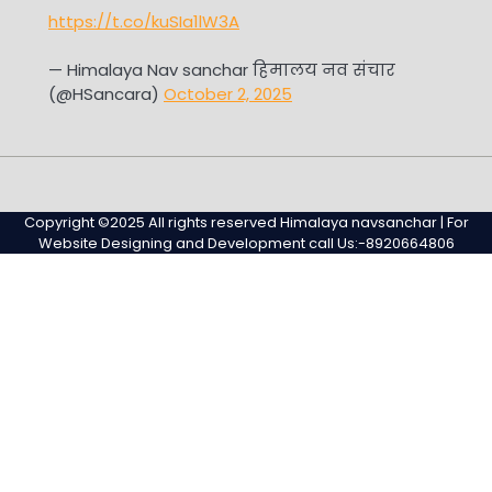
https://t.co/kuSIa1lW3A
— Himalaya Nav sanchar हिमालय नव संचार
(@HSancara)
October 2, 2025
#345
Home
Privacy
Sample
Sample
(no
Policy
Page
Page
Copyright ©2025 All rights reserved Himalaya navsanchar | For
title)
Website Designing and Development call Us:-8920664806