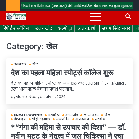
Skip
जन एण्ड रेडियो एसोसिएशन (उफतारा) की आधिकारिक वेबसाइट का हुआ शुभारंभ
सघन वृक्षा
to
content
रिपोर्टर-लॉगिन
उत्तराखंड
अल्मोड़ा
उत्तरकाशी
उधम सिंह नगर
च
Category:
खेल
उत्तराखंड
खेल
देश का पहला महिला स्पोर्ट्स कॉलेज शुरू
देश का पहला महिला स्पोर्ट्स कॉलेज शुरू कर उत्तराखंड ने रचा इतिहास :
रेखा आर्या पहले बैच का प्रवेश परिणाम…
by
Manoj Nodiyal
July 4, 2026
UNCATEGORIZED
अल्मोड़ा
उत्तराखंड
खास खबर
खेल
देहरादून
पौड़ी गढ़वाल
राजनीति
राजस्थान
राष्ट्रीय
*“गंगा की महिमा से उपचार की दिशा” — डॉ.
नवीन भट्ट के नेतृत्व में जल चिकित्सा ने रचा