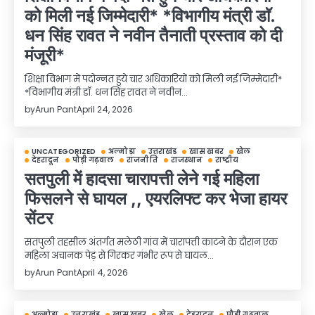
को मिली नई जिम्मेदारी* *विभागीय मंत्री डाॅ.
धन सिंह रावत ने नवीन तैनाती प्रस्ताव को दी
मंजूरी*
शिक्षा विभाग में पदोन्नत हुये चार अधिकारियों को मिली नई जिम्मेदारी*
*विभागीय मंत्री डाॅ. धन सिंह रावत ने नवीन…
by
Arun Pant
April 24, 2026
UNCATEGORIZED
अल्मोड़ा
उत्तराखंड
खास खबर
खेल
देहरादून
पौड़ी गढ़वाल
राजनीति
राजस्थान
राष्ट्रीय
सतपुली में हादसा चारापत्ती लेने गई महिला
फिसलने से घायल ,, एयरलिफ्ट कर भेजा हायर
सेंटर
सतपुली तहसील अंतर्गत मलेठी गांव में चारापत्ती काटने के दौरान एक
महिला अचानक पेड़ से गिरकर गंभीर रूप से घायल…
by
Arun Pant
April 4, 2026
अल्मोड़ा
उत्तराखंड
खास खबर
खेल
देहरादून
पौड़ी गढ़वाल