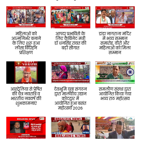
महिलाओं को
आपदा प्रभावितो के
डांडा नागराजा मंदिर
आत्मनिर्भर बनाने
लिए कैबिनेट मंत्री
में भव्य सम्मान
के लिए शुरू हुआ
डॉ धनसिंह रावत की
समारोह, वीरों और
लीसा विदोहन
बड़ी सौगात
महिलाओं को मिला
प्रशिक्षण
सम्मान
आस्ट्रेलिया से प्रेषित
देवभूमि युवा संगठन
समलौण संस्था द्वारा
की चैत्र नवरात्रि व
द्वारा मालवीय उद्यान
आयोजित किया गया
भारतीय नववर्ष की
कोटद्वार में
भव्य राठ महोत्सव
शुभकामनाएं
आयोजित हुआ बसंत
महोत्सव 2026