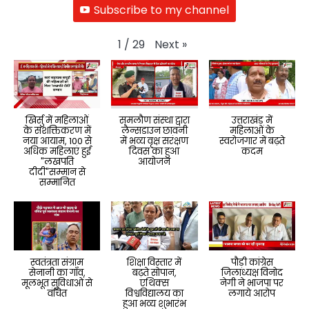
Subscribe to my channel
Next
»
1
/
29
खिर्सु में महिलाओं
समलौण संस्था द्वारा
उत्तराखंड में
के सशक्तिकरण में
लैन्सडाउन छावनी
महिलाओं के
नया आयाम, 100 से
में भव्य वृक्ष सरंक्षण
स्वरोजगार में बढ़ते
अधिक महिलाएं हुई
दिवस का हुआ
कदम
"लखपति
आयोजन
दीदी"सम्मान से
सम्मानित
स्वतंत्रता संग्राम
शिक्षा विस्तार में
पौड़ी कांग्रेस
सेनानी का गाँव,
बढ़ते सोपान,
जिलाध्यक्ष विनोद
मूलभूत सुविधाओं से
एथिक्स
नेगी ने भाजपा पर
वंचित
विश्वविद्यालय का
लगाये आरोप
हुआ भव्य शुभारंभ