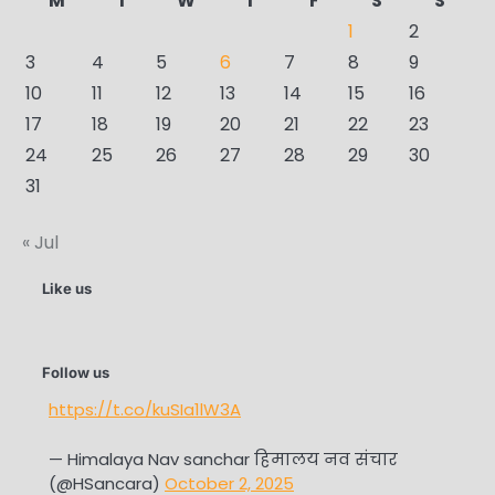
M
T
W
T
F
S
S
1
2
3
4
5
6
7
8
9
10
11
12
13
14
15
16
17
18
19
20
21
22
23
24
25
26
27
28
29
30
31
« Jul
Like us
Follow us
https://t.co/kuSIa1lW3A
— Himalaya Nav sanchar हिमालय नव संचार
(@HSancara)
October 2, 2025