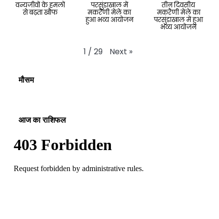
वन्यजीवों के हमलों
परसुंडाखाल में
तीन दिवसीय
से बढ़ता खौफ
मकरैणी मेले का
मकरैणी मेले का
हुआ भव्य आयोजन
परसुंडाखाल में हुआ
भव्य आयोजन
Next
»
1
/
29
मौसम
आज का राशिफल