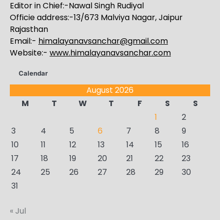
Editor in Chief:-Nawal Singh Rudiyal
Officie address:-13/673 Malviya Nagar, Jaipur
Rajasthan
Email:-
himalayanavsanchar@gmail.com
Website:-
www.himalayanavsanchar.com
Calendar
August 2026
M
T
W
T
F
S
S
1
2
3
4
5
6
7
8
9
10
11
12
13
14
15
16
17
18
19
20
21
22
23
24
25
26
27
28
29
30
31
« Jul