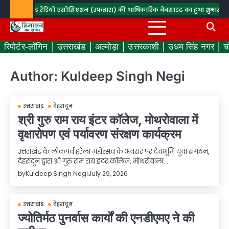
Skip
विजन एण्ड रेडियो एसोसिएशन (उफतारा) की आधिकारिक वेबसाइट का हुआ शुभारंभ
सघन वृक्
to
content
रिपोर्टर-लॉगिन
उत्तराखंड
अल्मोड़ा
उत्तरकाशी
उधम सिंह नगर
च
Author:
Kuldeep Singh Negi
उत्तराखंड
देहरादून
श्री गुरु राम राय इंटर कॉलेज, मोथरोवाला में
वृक्षारोपण एवं पर्यावरण संरक्षण कार्यक्रम
उत्तराखंड के लोकपर्व हरेला महोत्सव के अवसर पर देवभूमि युवा संगठन,
देहरादून द्वारा श्री गुरु राम राय इंटर कॉलेज, मोथरोवाला…
by
Kuldeep Singh Negi
July 29, 2026
उत्तराखंड
देहरादून
ज्योतिर्मठ पुनर्वास कार्यों की एनडीएमए ने की