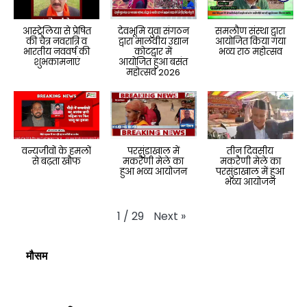
आस्ट्रेलिया से प्रेषित
देवभूमि युवा संगठन
समलौण संस्था द्वारा
की चैत्र नवरात्रि व
द्वारा मालवीय उद्यान
आयोजित किया गया
भारतीय नववर्ष की
कोटद्वार में
भव्य राठ महोत्सव
शुभकामनाएं
आयोजित हुआ बसंत
महोत्सव 2026
वन्यजीवों के हमलों
परसुंडाखाल में
तीन दिवसीय
से बढ़ता खौफ
मकरैणी मेले का
मकरैणी मेले का
हुआ भव्य आयोजन
परसुंडाखाल में हुआ
भव्य आयोजन
Next
»
1
/
29
मौसम