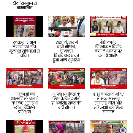
दीदी"सम्मान से
सम्मानित
स्वतंत्रता संग्राम
शिक्षा विस्तार में
पौड़ी कांग्रेस
सेनानी का गाँव,
बढ़ते सोपान,
जिलाध्यक्ष विनोद
मूलभूत सुविधाओं से
एथिक्स
नेगी ने भाजपा पर
वंचित
विश्वविद्यालय का
लगाये आरोप
हुआ भव्य शुभारंभ
महिलाओं को
आपदा प्रभावितो के
डांडा नागराजा मंदिर
आत्मनिर्भर बनाने
लिए कैबिनेट मंत्री
में भव्य सम्मान
के लिए शुरू हुआ
डॉ धनसिंह रावत की
समारोह, वीरों और
लीसा विदोहन
बड़ी सौगात
महिलाओं को मिला
प्रशिक्षण
सम्मान