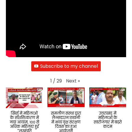
Subscribe to my channel
Next
»
1
/
29
खिर्सु में महिलाओं
समलौण संस्था द्वारा
उत्तराखंड में
के सशक्तिकरण में
लैन्सडाउन छावनी
महिलाओं के
नया आयाम, 100 से
में भव्य वृक्ष सरंक्षण
स्वरोजगार में बढ़ते
अधिक महिलाएं हुई
दिवस का हुआ
कदम
"लखपति
आयोजन