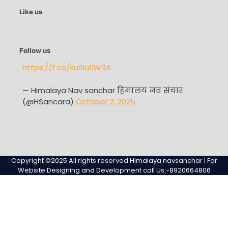
Like us
Follow us
https://t.co/kuSIa1lW3A
— Himalaya Nav sanchar हिमालय नव संचार
(@HSancara)
October 2, 2025
#345
Home
Privacy
Sample
Sample
(no
Policy
Page
Page
Copyright ©2025 All rights reserved Himalaya navsanchar | For
title)
Website Designing and Development call Us:-8920664806