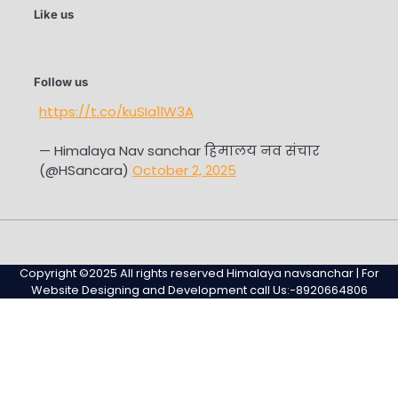
Like us
Follow us
https://t.co/kuSIa1lW3A
— Himalaya Nav sanchar हिमालय नव संचार
(@HSancara)
October 2, 2025
#345
Home
Privacy
Sample
Sample
(no
Policy
Page
Page
Copyright ©2025 All rights reserved Himalaya navsanchar | For
title)
Website Designing and Development call Us:-8920664806