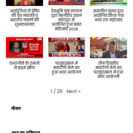
आस्ट्रेलिया से प्रेषित
देवभूमि युवा संगठन
समलौण संस्था द्वारा
की चैत्र नवरात्रि व
द्वारा मालवीय उद्यान
आयोजित किया गया
भारतीय नववर्ष की
कोटद्वार में
भव्य राठ महोत्सव
शुभकामनाएं
आयोजित हुआ बसंत
महोत्सव 2026
वन्यजीवों के हमलों
परसुंडाखाल में
तीन दिवसीय
से बढ़ता खौफ
मकरैणी मेले का
मकरैणी मेले का
हुआ भव्य आयोजन
परसुंडाखाल में हुआ
भव्य आयोजन
Next
»
1
/
29
मौसम
आज का राशिफल