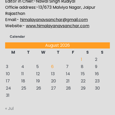
Editor in Chief:-Nawal Singh Rudiyal
Officie address:-13/673 Malviya Nagar, Jaipur
Rajasthan
Email:-
himalayanavsanchar@gmail.com
Website:-
www.himalayanavsanchar.com
Calendar
August 2026
M
T
W
T
F
S
S
1
2
3
4
5
6
7
8
9
10
11
12
13
14
15
16
17
18
19
20
21
22
23
24
25
26
27
28
29
30
31
« Jul