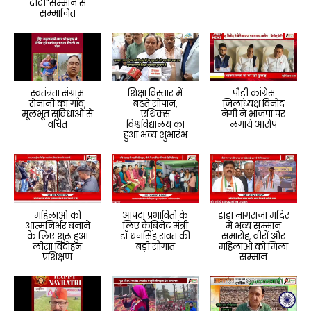
दीदी"सम्मान से
सम्मानित
स्वतंत्रता संग्राम
शिक्षा विस्तार में
पौड़ी कांग्रेस
सेनानी का गाँव,
बढ़ते सोपान,
जिलाध्यक्ष विनोद
मूलभूत सुविधाओं से
एथिक्स
नेगी ने भाजपा पर
वंचित
विश्वविद्यालय का
लगाये आरोप
हुआ भव्य शुभारंभ
महिलाओं को
आपदा प्रभावितो के
डांडा नागराजा मंदिर
आत्मनिर्भर बनाने
लिए कैबिनेट मंत्री
में भव्य सम्मान
के लिए शुरू हुआ
डॉ धनसिंह रावत की
समारोह, वीरों और
लीसा विदोहन
बड़ी सौगात
महिलाओं को मिला
प्रशिक्षण
सम्मान