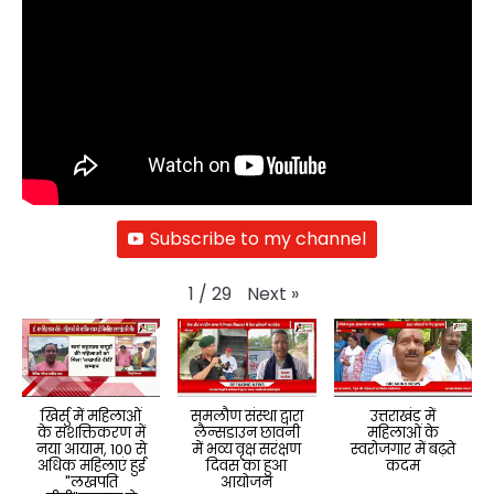
Subscribe to my channel
Next
»
1
/
29
खिर्सु में महिलाओं
समलौण संस्था द्वारा
उत्तराखंड में
के सशक्तिकरण में
लैन्सडाउन छावनी
महिलाओं के
नया आयाम, 100 से
में भव्य वृक्ष सरंक्षण
स्वरोजगार में बढ़ते
अधिक महिलाएं हुई
दिवस का हुआ
कदम
"लखपति
आयोजन