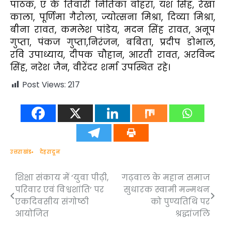
पाठक, ए के तिवारी नितिका वोहरा, यश सिंह, रेखा
काला, पूर्णिमा गैरोला, ज्योत्सना मिश्रा, दिव्या मिश्रा,
बीना रावत, कमलेश पांडेय, मदन सिंह रावत, अनूप
गुप्ता, पंकज गुप्ता,निरंजन, बबिता, प्रदीप डोभाल,
रवि उपाध्याय, दीपक चौहान, आरती रावत, अरविन्द
सिंह, नरेश जैन, वीरेंदर शर्मा उपस्थित रहे।
Post Views:
217
उत्तराखंड
देहरादून
शिक्षा संकाय में ‘युवा पीढ़ी,
गढ़वाल के महान समाज
Post
परिवार एवं विश्वशांति’ पर
सुधारक स्वामी मन्मथन
navigation
एकदिवसीय संगोष्ठी
को पुण्यतिथि पर
आयोजित
श्रद्धांजलि