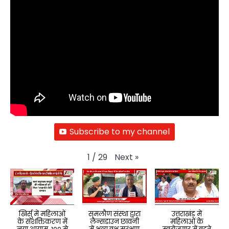
Subscribe to my channel
Next
»
1
/
29
खिर्सु में महिलाओं
समलौण संस्था द्वारा
उत्तराखंड में
के सशक्तिकरण में
लैन्सडाउन छावनी
महिलाओं के