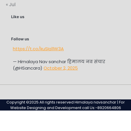
« Jul
Like us
Follow us
https://t.co/kuSIa1lW3A
— Himalaya Nav sanchar हिमालय नव संचार
(@HSancara)
October 2, 2025
#345
Home
Privacy
Sample
Sample
(no
Policy
Page
Page
Copyright ©2025 All rights reserved Himalaya navsanchar | For
title)
Website Designing and Development call Us:-8920664806