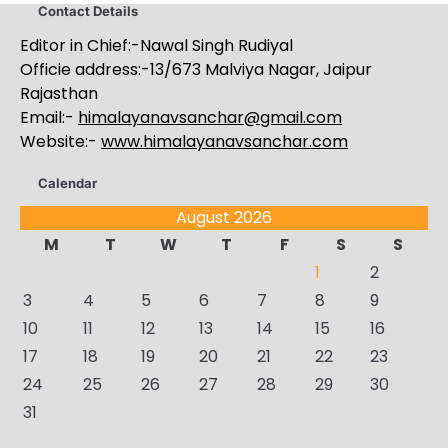
Contact Details
Editor in Chief:-Nawal Singh Rudiyal
Officie address:-13/673 Malviya Nagar, Jaipur
Rajasthan
Email:-
himalayanavsanchar@gmail.com
Website:-
www.himalayanavsanchar.com
Calendar
August 2026
M
T
W
T
F
S
S
1
2
3
4
5
6
7
8
9
10
11
12
13
14
15
16
17
18
19
20
21
22
23
24
25
26
27
28
29
30
31