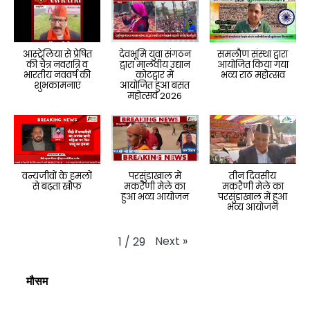
आस्ट्रेलिया से प्रेषित
देवभूमि युवा संगठन
समलौण संस्था द्वारा
की चैत्र नवरात्रि व
द्वारा मालवीय उद्यान
आयोजित किया गया
भारतीय नववर्ष की
कोटद्वार में
भव्य राठ महोत्सव
शुभकामनाएं
आयोजित हुआ बसंत
महोत्सव 2026
वन्यजीवों के हमलों
परसुंडाखाल में
तीन दिवसीय
से बढ़ता खौफ
मकरैणी मेले का
मकरैणी मेले का
हुआ भव्य आयोजन
परसुंडाखाल में हुआ
भव्य आयोजन
Next
»
1
/
29
मौसम