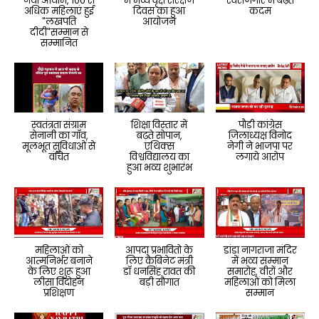
नया आयाम, 100 से
में भव्य वृक्ष सरंक्षण
स्वरोजगार में बढ़ते
अधिक महिलाएं हुई
दिवस का हुआ
कदम
"लखपति
आयोजन
दीदी"सम्मान से
सम्मानित
स्वतंत्रता संग्राम
शिक्षा विस्तार में
पौड़ी कांग्रेस
सेनानी का गाँव,
बढ़ते सोपान,
जिलाध्यक्ष विनोद
मूलभूत सुविधाओं से
एथिक्स
नेगी ने भाजपा पर
वंचित
विश्वविद्यालय का
लगाये आरोप
हुआ भव्य शुभारंभ
महिलाओं को
आपदा प्रभावितो के
डांडा नागराजा मंदिर
आत्मनिर्भर बनाने
लिए कैबिनेट मंत्री
में भव्य सम्मान
के लिए शुरू हुआ
डॉ धनसिंह रावत की
समारोह, वीरों और
लीसा विदोहन
बड़ी सौगात
महिलाओं को मिला
प्रशिक्षण
सम्मान