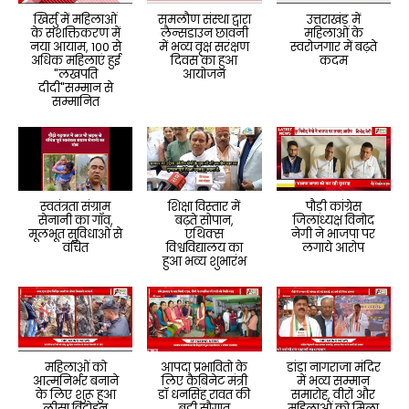
खिर्सु में महिलाओं
समलौण संस्था द्वारा
उत्तराखंड में
के सशक्तिकरण में
लैन्सडाउन छावनी
महिलाओं के
नया आयाम, 100 से
में भव्य वृक्ष सरंक्षण
स्वरोजगार में बढ़ते
अधिक महिलाएं हुई
दिवस का हुआ
कदम
"लखपति
आयोजन
दीदी"सम्मान से
सम्मानित
स्वतंत्रता संग्राम
शिक्षा विस्तार में
पौड़ी कांग्रेस
सेनानी का गाँव,
बढ़ते सोपान,
जिलाध्यक्ष विनोद
मूलभूत सुविधाओं से
एथिक्स
नेगी ने भाजपा पर
वंचित
विश्वविद्यालय का
लगाये आरोप
हुआ भव्य शुभारंभ
महिलाओं को
आपदा प्रभावितो के
डांडा नागराजा मंदिर
आत्मनिर्भर बनाने
लिए कैबिनेट मंत्री
में भव्य सम्मान
के लिए शुरू हुआ
डॉ धनसिंह रावत की
समारोह, वीरों और
लीसा विदोहन
बड़ी सौगात
महिलाओं को मिला