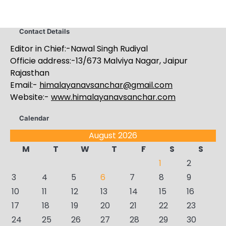
Contact Details
Editor in Chief:-Nawal Singh Rudiyal
Officie address:-13/673 Malviya Nagar, Jaipur
Rajasthan
Email:-
himalayanavsanchar@gmail.com
Website:-
www.himalayanavsanchar.com
Calendar
August 2026
M
T
W
T
F
S
S
1
2
3
4
5
6
7
8
9
10
11
12
13
14
15
16
17
18
19
20
21
22
23
24
25
26
27
28
29
30