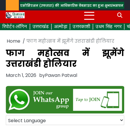
Skip
ड रेडियो एसोसिएशन (उफतारा) की आधिकारिक वेबसाइट का हुआ शुभारंभ
सघन वृक्षारोपण कर
to
content
रिपोर्टर-लॉगिन
उत्तराखंड
अल्मोड़ा
उत्तरकाशी
उधम सिंह नगर
च
Home
फाग महोत्सव में झूमेंगे उत्तराखंडी होलियार
फाग महोत्सव में झूमेंगे
उत्तराखंडी होलियार
March 1, 2026
by
Pawan Patwal