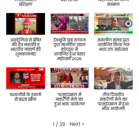
प्रशिक्षण
सम्मान
आस्ट्रेलिया से प्रेषित
देवभूमि युवा संगठन
समलौण संस्था द्वारा
की चैत्र नवरात्रि व
द्वारा मालवीय उद्यान
आयोजित किया गया
भारतीय नववर्ष की
कोटद्वार में
भव्य राठ महोत्सव
शुभकामनाएं
आयोजित हुआ बसंत
महोत्सव 2026
वन्यजीवों के हमलों
परसुंडाखाल में
तीन दिवसीय
से बढ़ता खौफ
मकरैणी मेले का
मकरैणी मेले का
हुआ भव्य आयोजन
परसुंडाखाल में हुआ
भव्य आयोजन
Next
»
1
/
29