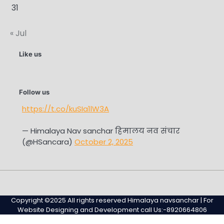
31
« Jul
Like us
Follow us
https://t.co/kuSIa1lW3A
— Himalaya Nav sanchar हिमालय नव संचार
(@HSancara)
October 2, 2025
#345
Home
Privacy
Sample
Sample
(no
Policy
Page
Page
Copyright ©2025 All rights reserved Himalaya navsanchar | For
title)
Website Designing and Development call Us:-8920664806