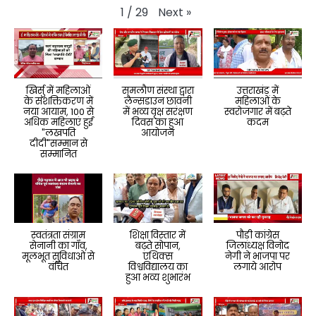
Next
»
1
/
29
खिर्सु में महिलाओं
समलौण संस्था द्वारा
उत्तराखंड में
के सशक्तिकरण में
लैन्सडाउन छावनी
महिलाओं के
नया आयाम, 100 से
में भव्य वृक्ष सरंक्षण
स्वरोजगार में बढ़ते
अधिक महिलाएं हुई
दिवस का हुआ
कदम
"लखपति
आयोजन
दीदी"सम्मान से
सम्मानित
स्वतंत्रता संग्राम
शिक्षा विस्तार में
पौड़ी कांग्रेस
सेनानी का गाँव,
बढ़ते सोपान,
जिलाध्यक्ष विनोद
मूलभूत सुविधाओं से
एथिक्स
नेगी ने भाजपा पर
वंचित
विश्वविद्यालय का
लगाये आरोप
हुआ भव्य शुभारंभ