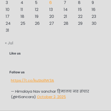
3
4
5
6
7
8
9
10
11
12
13
14
15
16
17
18
19
20
21
22
23
24
25
26
27
28
29
30
31
« Jul
Like us
Follow us
https://t.co/kuSIa1lW3A
— Himalaya Nav sanchar हिमालय नव संचार
(@HSancara)
October 2, 2025