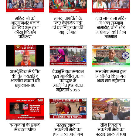
महिलाओं को
आपदा प्रभावितो के
डांडा नागराजा मंदिर
आत्मनिर्भर बनाने
लिए कैबिनेट मंत्री
में भव्य सम्मान
के लिए शुरू हुआ
डॉ धनसिंह रावत की
समारोह, वीरों और
लीसा विदोहन
बड़ी सौगात
महिलाओं को मिला
प्रशिक्षण
सम्मान
आस्ट्रेलिया से प्रेषित
देवभूमि युवा संगठन
समलौण संस्था द्वारा
की चैत्र नवरात्रि व
द्वारा मालवीय उद्यान
आयोजित किया गया
भारतीय नववर्ष की
कोटद्वार में
भव्य राठ महोत्सव
शुभकामनाएं
आयोजित हुआ बसंत
महोत्सव 2026
वन्यजीवों के हमलों
परसुंडाखाल में
तीन दिवसीय
से बढ़ता खौफ
मकरैणी मेले का
मकरैणी मेले का
हुआ भव्य आयोजन
परसुंडाखाल में हुआ