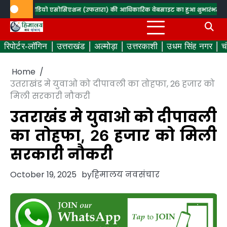
Skip
एण्ड रेडियो एसोसिएशन (उफतारा) की आधिकारिक वेबसाइट का हुआ शुभारंभ
सघन वृक्षारोप
to
content
रिपोर्टर-लॉगिन
उत्तराखंड
अल्मोड़ा
उत्तरकाशी
उधम सिंह नगर
च
Home
उतराखंड मे युवाओ को दीपावली का तोहफा, 26 हजार को
मिली सरकारी नौकरी
उतराखंड मे युवाओ को दीपावली
का तोहफा, 26 हजार को मिली
सरकारी नौकरी
October 19, 2025
by
हिमालय नवसंचार