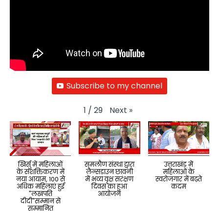
Subscribe to my channel
Next
»
1
/
29
खिर्सु में महिलाओं
समलौण संस्था द्वारा
उत्तराखंड में
के सशक्तिकरण में
लैन्सडाउन छावनी
महिलाओं के
नया आयाम, 100 से
में भव्य वृक्ष सरंक्षण
स्वरोजगार में बढ़ते
अधिक महिलाएं हुई
दिवस का हुआ
कदम
"लखपति
आयोजन
दीदी"सम्मान से
सम्मानित