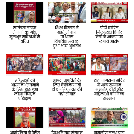
स्वतंत्रता संग्राम
शिक्षा विस्तार में
पौड़ी कांग्रेस
सेनानी का गाँव,
बढ़ते सोपान,
जिलाध्यक्ष विनोद
मूलभूत सुविधाओं से
एथिक्स
नेगी ने भाजपा पर
वंचित
विश्वविद्यालय का
लगाये आरोप
हुआ भव्य शुभारंभ
महिलाओं को
आपदा प्रभावितो के
डांडा नागराजा मंदिर
आत्मनिर्भर बनाने
लिए कैबिनेट मंत्री
में भव्य सम्मान
के लिए शुरू हुआ
डॉ धनसिंह रावत की
समारोह, वीरों और
लीसा विदोहन
बड़ी सौगात
महिलाओं को मिला
प्रशिक्षण
सम्मान
आस्ट्रेलिया से प्रेषित
देवभूमि युवा संगठन
समलौण संस्था द्वारा