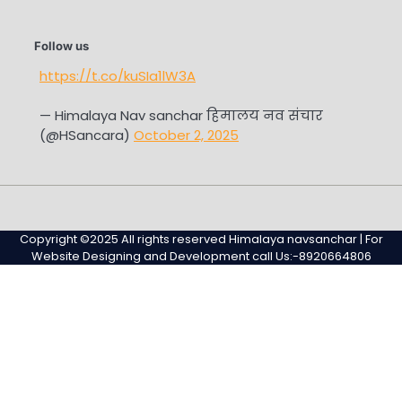
Follow us
https://t.co/kuSIa1lW3A
— Himalaya Nav sanchar हिमालय नव संचार
(@HSancara)
October 2, 2025
#345
Home
Privacy
Sample
Sample
(no
Policy
Page
Page
Copyright ©2025 All rights reserved Himalaya navsanchar | For
title)
Website Designing and Development call Us:-8920664806