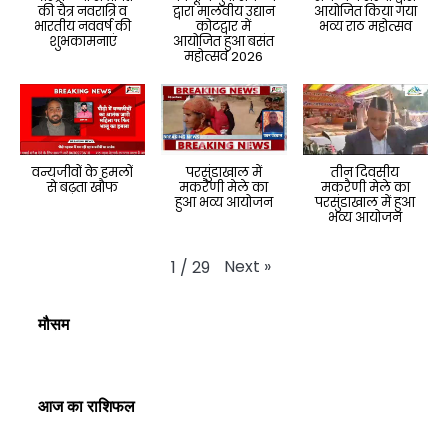
की चैत्र नवरात्रि व
द्वारा मालवीय उद्यान
आयोजित किया गया
भारतीय नववर्ष की
कोटद्वार में
भव्य राठ महोत्सव
शुभकामनाएं
आयोजित हुआ बसंत
महोत्सव 2026
वन्यजीवों के हमलों
परसुंडाखाल में
तीन दिवसीय
से बढ़ता खौफ
मकरैणी मेले का
मकरैणी मेले का
हुआ भव्य आयोजन
परसुंडाखाल में हुआ
भव्य आयोजन
Next
»
1
/
29
मौसम
आज का राशिफल