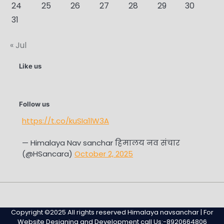
24
25
26
27
28
29
30
31
« Jul
Like us
Follow us
https://t.co/kuSIa1lW3A
— Himalaya Nav sanchar हिमालय नव संचार
(@HSancara)
October 2, 2025
#345
Home
Privacy
Sample
Sample
(no
Policy
Page
Page
Copyright ©2025 All rights reserved Himalaya navsanchar | For
title)
Website Designing and Development call Us:-8920664806