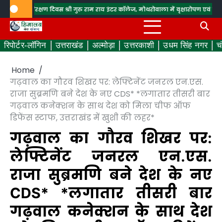
Skip
क्ष संरक्षण दिवस
श्री गुरु राम राय इंटर कॉलेज, मोथरोवाला में वृक्षारोपण एवं पर्यावरण संरक
to
content
रिपोर्टर-लॉगिन
उत्तराखंड
अल्मोड़ा
उत्तरकाशी
उधम सिंह नगर
च
Home
गढ़वाल का गौरव शिखर पर: लेफ्टिनेंट जनरल एन.एस.
राजा सुब्रमणि बने देश के नए CDS* *लगातार तीसरी बार
गढ़वाल कनेक्शन के साथ देश को मिला चीफ ऑफ
डिफेंस स्टाफ, उत्तराखंड में खुशी की लहर*
गढ़वाल का गौरव शिखर पर:
लेफ्टिनेंट जनरल एन.एस.
राजा सुब्रमणि बने देश के नए
CDS* *लगातार तीसरी बार
गढ़वाल कनेक्शन के साथ देश