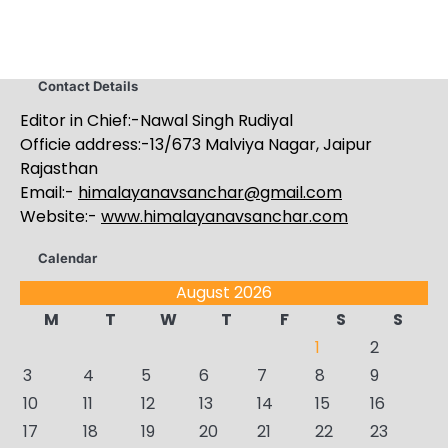
Contact Details
Editor in Chief:-Nawal Singh Rudiyal
Officie address:-13/673 Malviya Nagar, Jaipur
Rajasthan
Email:-
himalayanavsanchar@gmail.com
Website:-
www.himalayanavsanchar.com
Calendar
August 2026
M
T
W
T
F
S
S
1
2
3
4
5
6
7
8
9
10
11
12
13
14
15
16
17
18
19
20
21
22
23