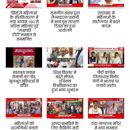
खिर्सु में महिलाओं
समलौण संस्था द्वारा
उत्तराखंड में
के सशक्तिकरण में
लैन्सडाउन छावनी
महिलाओं के
नया आयाम, 100 से
में भव्य वृक्ष सरंक्षण
स्वरोजगार में बढ़ते
अधिक महिलाएं हुई
दिवस का हुआ
कदम
"लखपति
आयोजन
दीदी"सम्मान से
सम्मानित
स्वतंत्रता संग्राम
शिक्षा विस्तार में
पौड़ी कांग्रेस
सेनानी का गाँव,
बढ़ते सोपान,
जिलाध्यक्ष विनोद
मूलभूत सुविधाओं से
एथिक्स
नेगी ने भाजपा पर
वंचित
विश्वविद्यालय का
लगाये आरोप
हुआ भव्य शुभारंभ
महिलाओं को
आपदा प्रभावितो के
डांडा नागराजा मंदिर
आत्मनिर्भर बनाने
लिए कैबिनेट मंत्री
में भव्य सम्मान