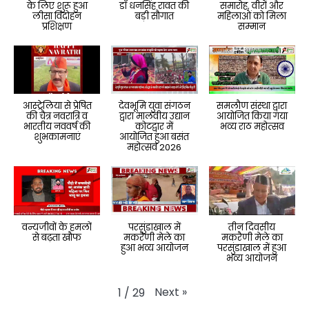
के लिए शुरू हुआ
डॉ धनसिंह रावत की
समारोह, वीरों और
लीसा विदोहन
बड़ी सौगात
महिलाओं को मिला
प्रशिक्षण
सम्मान
आस्ट्रेलिया से प्रेषित
देवभूमि युवा संगठन
समलौण संस्था द्वारा
की चैत्र नवरात्रि व
द्वारा मालवीय उद्यान
आयोजित किया गया
भारतीय नववर्ष की
कोटद्वार में
भव्य राठ महोत्सव
शुभकामनाएं
आयोजित हुआ बसंत
महोत्सव 2026
वन्यजीवों के हमलों
परसुंडाखाल में
तीन दिवसीय
से बढ़ता खौफ
मकरैणी मेले का
मकरैणी मेले का
हुआ भव्य आयोजन
परसुंडाखाल में हुआ
भव्य आयोजन
Next
»
1
/
29