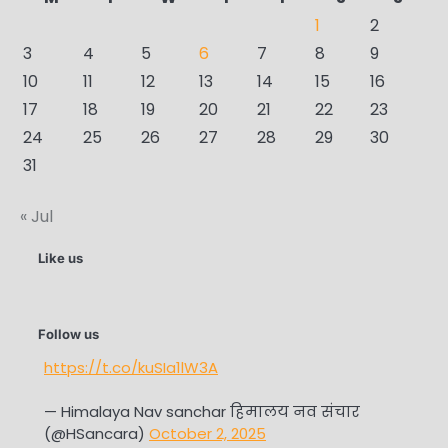
1
2
3
4
5
6
7
8
9
10
11
12
13
14
15
16
17
18
19
20
21
22
23
24
25
26
27
28
29
30
31
« Jul
Like us
Follow us
https://t.co/kuSIa1lW3A
— Himalaya Nav sanchar हिमालय नव संचार
(@HSancara)
October 2, 2025