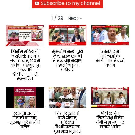
Subscribe to my channel
Next
»
1
/
29
खिर्सु में महिलाओं
समलौण संस्था द्वारा
उत्तराखंड में
के सशक्तिकरण में
लैन्सडाउन छावनी
महिलाओं के
नया आयाम, 100 से
में भव्य वृक्ष सरंक्षण
स्वरोजगार में बढ़ते
अधिक महिलाएं हुई
दिवस का हुआ
कदम
"लखपति
आयोजन
दीदी"सम्मान से
सम्मानित
स्वतंत्रता संग्राम
शिक्षा विस्तार में
पौड़ी कांग्रेस
सेनानी का गाँव,
बढ़ते सोपान,
जिलाध्यक्ष विनोद
मूलभूत सुविधाओं से
एथिक्स
नेगी ने भाजपा पर
वंचित
विश्वविद्यालय का
लगाये आरोप
हुआ भव्य शुभारंभ