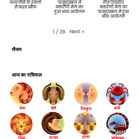
वन्यजीवों के हमलों
परसुंडाखाल में
तीन दिवसीय
से बढ़ता खौफ
मकरैणी मेले का
मकरैणी मेले का
हुआ भव्य आयोजन
परसुंडाखाल में हुआ
भव्य आयोजन
Next
»
1
/
29
मौसम
आज का राशिफल