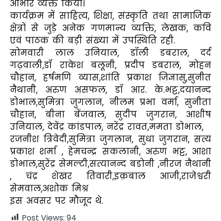
आभार व्यक्त किया।
कार्यक्रम में साहित्य, शिक्षा, संस्कृति तथा सामाजिक
क्षेत्रों से जुड़े अनेक गणमान्य व्यक्ति, लेखक, कवि
एवं पाठक की बड़ी संख्या में उपस्थिति रही.
सोमवारी लाल उनियाल, डॉली डबराल, दर्द
गढ़वाली,डॉ राकेश बलूनी, प्रदीप डबराल, मोहन
चौहान, हर्षमणि व्यास,शांति प्रकाश जिज्ञासु,सुनीत
नैथानी, अरुण असफल, डॉ आर. के.भट्ट,दयानन्द
डोभाल,सुमित्रा जुगलान, नीलम प्रभा वर्मा, सुनीता
चौहान, बीना बेंजवाल, सुदीप जुगरान, आशीष
उनियाल, देवेंद्र कांडपाल, नरेंद्र रावत,ममता डोभाल,
रजनीश त्रिवेदी,सुमित्रा जुगलान, सुधा जुगरान, सत्य
प्रकाश शर्मा , हेमचन्द्र सकलानी, अरुण भट्ट, आशा
डोभाल,सुरेंद्र सेमल्टी,सत्यानन्द बडोनी ,नीरज नैथानी
, चंद्र शेखर तिवारी,इक़बाल आजी,राजेश्वरी
सेमवाल,अशोक मिश्र
इस अवसर पर मौजूद थे.
Post Views:
94