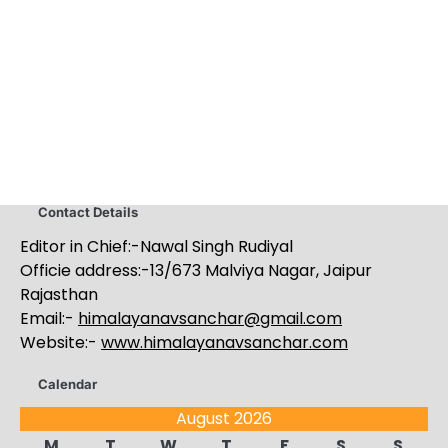
Contact Details
Editor in Chief:-Nawal Singh Rudiyal
Officie address:-13/673 Malviya Nagar, Jaipur
Rajasthan
Email:-
himalayanavsanchar@gmail.com
Website:-
www.himalayanavsanchar.com
Calendar
August 2026
M
T
W
T
F
S
S