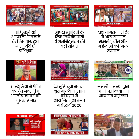
महिलाओं को
आपदा प्रभावितो के
डांडा नागराजा मंदिर
आत्मनिर्भर बनाने
लिए कैबिनेट मंत्री
में भव्य सम्मान
के लिए शुरू हुआ
डॉ धनसिंह रावत की
समारोह, वीरों और
लीसा विदोहन
बड़ी सौगात
महिलाओं को मिला
प्रशिक्षण
सम्मान
आस्ट्रेलिया से प्रेषित
देवभूमि युवा संगठन
समलौण संस्था द्वारा
की चैत्र नवरात्रि व
द्वारा मालवीय उद्यान
आयोजित किया गया
भारतीय नववर्ष की
कोटद्वार में
भव्य राठ महोत्सव
शुभकामनाएं
आयोजित हुआ बसंत
महोत्सव 2026