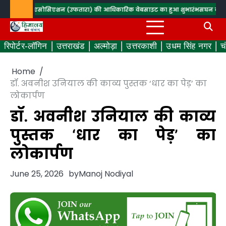
Skip
डियो एसोसिएशन (उफतारा) की आधिकारिक वेबसाइट का हुआ शुभारंभ
सघन वृक्षारोपण कर बड़
to
content
रिपोर्टर-लॉगिन
उत्तराखंड
अल्मोड़ा
उत्तरकाशी
उधम सिंह नगर
च
Home
डॉ. अवनीश उनियाल की काव्य पुस्तक ‘धार का पेड़’ का
लोकार्पण
डॉ. अवनीश उनियाल की काव्य
पुस्तक ‘धार का पेड़’ का
लोकार्पण
June 25, 2026
by
Manoj Nodiyal