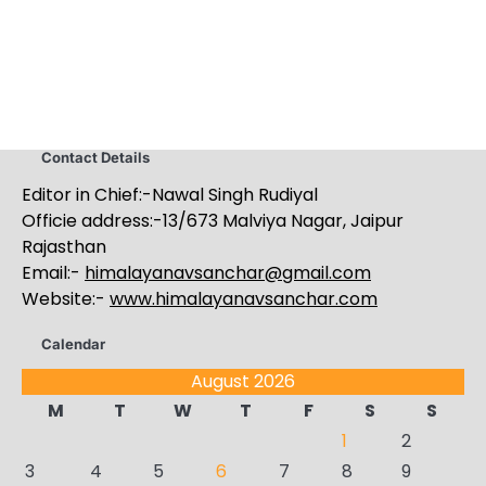
Contact Details
Editor in Chief:-Nawal Singh Rudiyal
Officie address:-13/673 Malviya Nagar, Jaipur
Rajasthan
Email:-
himalayanavsanchar@gmail.com
Website:-
www.himalayanavsanchar.com
Calendar
August 2026
M
T
W
T
F
S
S
1
2
3
4
5
6
7
8
9