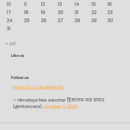
10
11
12
13
14
15
16
17
18
19
20
21
22
23
24
25
26
27
28
29
30
31
« Jul
Like us
Follow us
https://t.co/kuSIa1lW3A
— Himalaya Nav sanchar हिमालय नव संचार
(@HSancara)
October 2, 2025