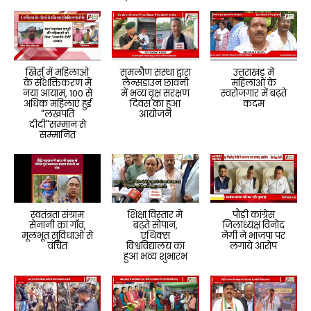
खिर्सु में महिलाओं
समलौण संस्था द्वारा
उत्तराखंड में
के सशक्तिकरण में
लैन्सडाउन छावनी
महिलाओं के
नया आयाम, 100 से
में भव्य वृक्ष सरंक्षण
स्वरोजगार में बढ़ते
अधिक महिलाएं हुई
दिवस का हुआ
कदम
"लखपति
आयोजन
दीदी"सम्मान से
सम्मानित
स्वतंत्रता संग्राम
शिक्षा विस्तार में
पौड़ी कांग्रेस
सेनानी का गाँव,
बढ़ते सोपान,
जिलाध्यक्ष विनोद
मूलभूत सुविधाओं से
एथिक्स
नेगी ने भाजपा पर
वंचित
विश्वविद्यालय का
लगाये आरोप
हुआ भव्य शुभारंभ