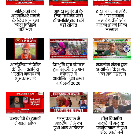
महिलाओं को
आपदा प्रभावितो के
डांडा नागराजा मंदिर
आत्मनिर्भर बनाने
लिए कैबिनेट मंत्री
में भव्य सम्मान
के लिए शुरू हुआ
डॉ धनसिंह रावत की
समारोह, वीरों और
लीसा विदोहन
बड़ी सौगात
महिलाओं को मिला
प्रशिक्षण
सम्मान
आस्ट्रेलिया से प्रेषित
देवभूमि युवा संगठन
समलौण संस्था द्वारा
की चैत्र नवरात्रि व
द्वारा मालवीय उद्यान
आयोजित किया गया
भारतीय नववर्ष की
कोटद्वार में
भव्य राठ महोत्सव
शुभकामनाएं
आयोजित हुआ बसंत
महोत्सव 2026
वन्यजीवों के हमलों
परसुंडाखाल में
तीन दिवसीय
से बढ़ता खौफ
मकरैणी मेले का
मकरैणी मेले का
हुआ भव्य आयोजन
परसुंडाखाल में हुआ
भव्य आयोजन