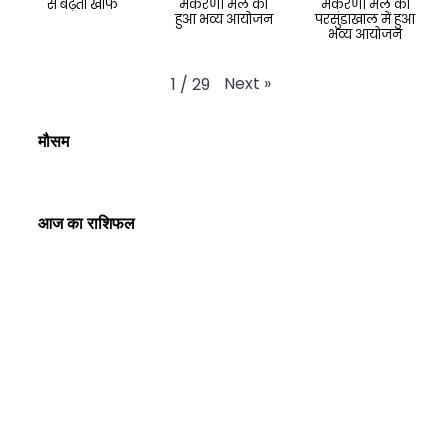
से बढ़ता खौफ
मकरैणी मेले का
मकरैणी मेले का
हुआ भव्य आयोजन
परसुंडाखाल में हुआ
भव्य आयोजन
Next
»
1
/
29
मौसम
आज का राशिफल