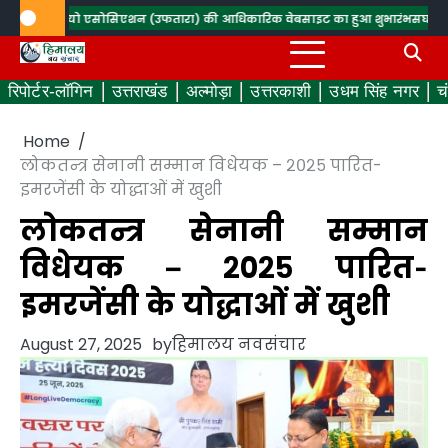
Skip
ड रेडियो एसोसिएशन (उफतारा) की आधिकारिक वेबसाइट का हुआ शुभारंभ
सघन वृक्षारोपण क
to
content
रिपोर्टर-लॉगिन
उत्तराखंड
अल्मोड़ा
उत्तरकाशी
उधम सिंह नगर
च
Home
लोकतन्त्र सेनानी सम्मान विधेयक – २०२५ पारित-
इमरजेंसी के योद्धाओं में खुशी
लोकतन्त्र सेनानी सम्मान
विधेयक – २०२५ पारित-
इमरजेंसी के योद्धाओं में खुशी
August 27, 2025
by
हिमालय नवसंचार