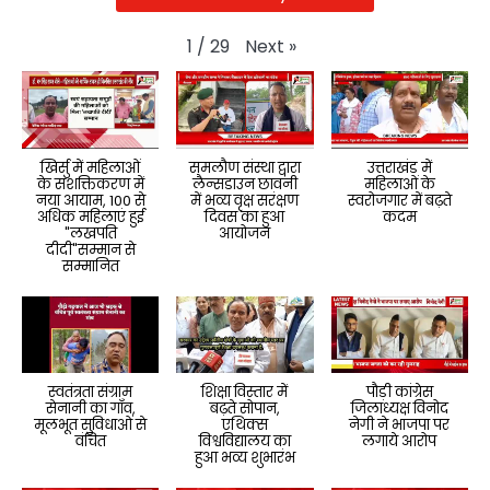
Next
»
1
/
29
खिर्सु में महिलाओं
समलौण संस्था द्वारा
उत्तराखंड में
के सशक्तिकरण में
लैन्सडाउन छावनी
महिलाओं के
नया आयाम, 100 से
में भव्य वृक्ष सरंक्षण
स्वरोजगार में बढ़ते
अधिक महिलाएं हुई
दिवस का हुआ
कदम
"लखपति
आयोजन
दीदी"सम्मान से
सम्मानित
स्वतंत्रता संग्राम
शिक्षा विस्तार में
पौड़ी कांग्रेस
सेनानी का गाँव,
बढ़ते सोपान,
जिलाध्यक्ष विनोद
मूलभूत सुविधाओं से
एथिक्स
नेगी ने भाजपा पर
वंचित
विश्वविद्यालय का
लगाये आरोप
हुआ भव्य शुभारंभ