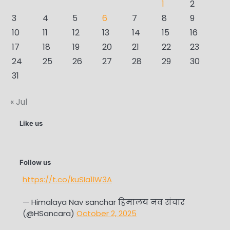
1
2
3
4
5
6
7
8
9
10
11
12
13
14
15
16
17
18
19
20
21
22
23
24
25
26
27
28
29
30
31
« Jul
Like us
Follow us
https://t.co/kuSIa1lW3A
— Himalaya Nav sanchar हिमालय नव संचार
(@HSancara)
October 2, 2025