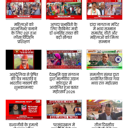
महिलाओं को
आपदा प्रभावितो के
डांडा नागराजा मंदिर
आत्मनिर्भर बनाने
लिए कैबिनेट मंत्री
में भव्य सम्मान
के लिए शुरू हुआ
डॉ धनसिंह रावत की
समारोह, वीरों और
लीसा विदोहन
बड़ी सौगात
महिलाओं को मिला
प्रशिक्षण
सम्मान
आस्ट्रेलिया से प्रेषित
देवभूमि युवा संगठन
समलौण संस्था द्वारा
की चैत्र नवरात्रि व
द्वारा मालवीय उद्यान
आयोजित किया गया
भारतीय नववर्ष की
कोटद्वार में
भव्य राठ महोत्सव
शुभकामनाएं
आयोजित हुआ बसंत
महोत्सव 2026
वन्यजीवों के हमलों
परसुंडाखाल में
तीन दिवसीय