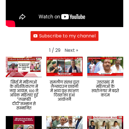
Subscribe to my channel
Next
»
1
/
29
खिर्सु में महिलाओं
समलौण संस्था द्वारा
उत्तराखंड में
के सशक्तिकरण में
लैन्सडाउन छावनी
महिलाओं के
नया आयाम, 100 से
में भव्य वृक्ष सरंक्षण
स्वरोजगार में बढ़ते
अधिक महिलाएं हुई
दिवस का हुआ
कदम
"लखपति
आयोजन
दीदी"सम्मान से
सम्मानित