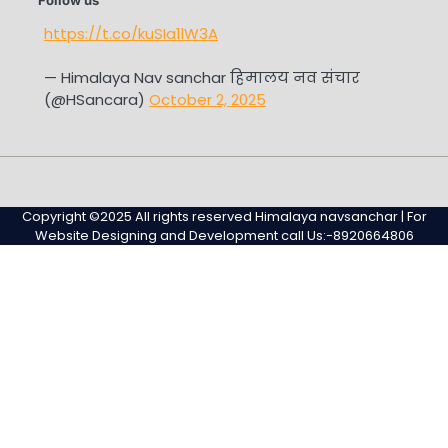
https://t.co/kuSIa1lW3A
— Himalaya Nav sanchar हिमालय नव संचार
(@HSancara)
October 2, 2025
#345
Home
Privacy
Sample
Sample
(no
Policy
Page
Page
Copyright ©2025 All rights reserved Himalaya navsanchar | For
title)
Website Designing and Development call Us:-8920664806