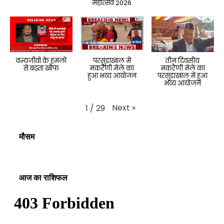
महोत्सव 2026
वन्यजीवों के हमलों
परसुंडाखाल में
तीन दिवसीय
से बढ़ता खौफ
मकरैणी मेले का
मकरैणी मेले का
हुआ भव्य आयोजन
परसुंडाखाल में हुआ
भव्य आयोजन
Next
»
1
/
29
मौसम
आज का राशिफल