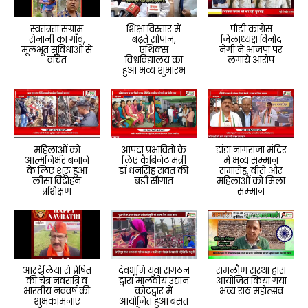
स्वतंत्रता संग्राम
शिक्षा विस्तार में
पौड़ी कांग्रेस
सेनानी का गाँव,
बढ़ते सोपान,
जिलाध्यक्ष विनोद
मूलभूत सुविधाओं से
एथिक्स
नेगी ने भाजपा पर
वंचित
विश्वविद्यालय का
लगाये आरोप
हुआ भव्य शुभारंभ
महिलाओं को
आपदा प्रभावितो के
डांडा नागराजा मंदिर
आत्मनिर्भर बनाने
लिए कैबिनेट मंत्री
में भव्य सम्मान
के लिए शुरू हुआ
डॉ धनसिंह रावत की
समारोह, वीरों और
लीसा विदोहन
बड़ी सौगात
महिलाओं को मिला
प्रशिक्षण
सम्मान
आस्ट्रेलिया से प्रेषित
देवभूमि युवा संगठन
समलौण संस्था द्वारा
की चैत्र नवरात्रि व
द्वारा मालवीय उद्यान
आयोजित किया गया
भारतीय नववर्ष की
कोटद्वार में
भव्य राठ महोत्सव
शुभकामनाएं
आयोजित हुआ बसंत